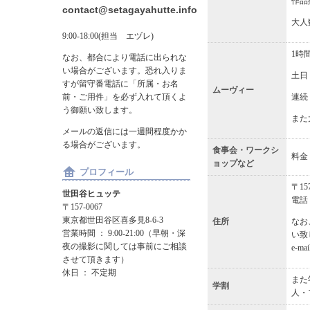
作品
contact@setagayahutte.info
大人
9:00-18:00(担当 エヅレ)
1時
なお、都合により電話に出られな
い場合がございます。恐れ入りま
土日
すが留守番電話に「所属・お名
ムーヴィー
前・ご用件」を必ず入れて頂くよ
連続
う御願い致します。
また
メールの返信には一週間程度かか
る場合がございます。
食事会・ワークシ
料金
ョップなど
プロフィール
〒15
世田谷ヒュッテ
電話：0
〒157-0067
東京都世田谷区喜多見8-6-3
住所
なお
営業時間 ： 9:00-21:00（早朝・深
い致
夜の撮影に関しては事前にご相談
e-mai
させて頂きます）
休日 ： 不定期
また
学割
人・